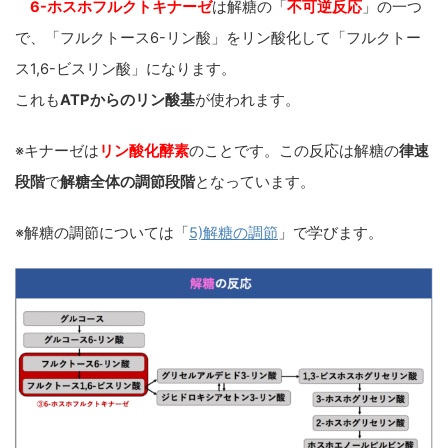
6-ホスホフルクトキナーゼ
は解糖の「
不可逆反応
」の一つ
で、「フルクトース6-リン酸」をリン酸化して「フルクトー
ス1,6-ビスリン酸」になります。
これも
ATPからのリン酸基
が使われます。
※キナーゼは
リン酸化酵素
のことです。
この反応は解糖の
律速
段階
で
解糖全体の調節段階
となっています。
※解糖の調節については「
5)解糖の調節
」で学びます。