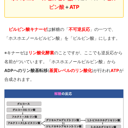
ビン酸
＋
ATP
ピルビン酸キナーゼ
は解糖の「
不可逆反応
」
の一つで、
「ホスホエノールピルビン酸」を「ピルビン酸」にします。
※キナーゼは
リン酸化酵素
のことですが、ここでも逆反応から
名前がついています。
「ホスホエノールピルビン酸」から
ADPへのリン酸基転移
(
基質レベルのリン酸化
)が行われ
ATP
が
合成されます。