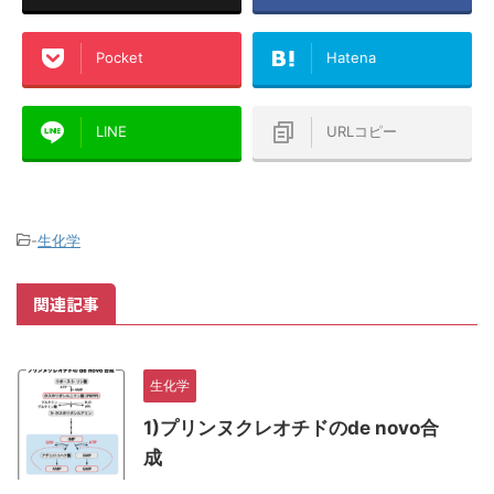
Pocket
Hatena
LINE
URLコピー
-
生化学
関連記事
生化学
1)プリンヌクレオチドのde novo合
成