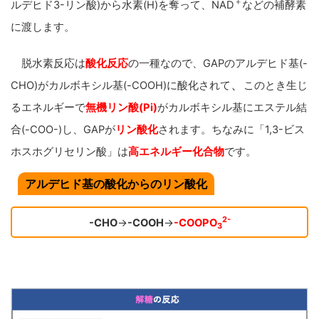
＋
ルデヒド3-リン酸)から水素(H)を奪って、NAD
などの補酵素
に渡します。
脱水素反応は
酸化反応
の一種なので、GAPのアルデヒド基(-
、
CHO)がカルボキシル基(-COOH)に酸化されて
このとき生じ
るエネルギーで
無機リン酸(Pi)
がカルボキシル基にエステル結
合(-COO-)し、GAPが
リン酸化
されます。
ちなみに「1,3-ビス
ホスホグリセリン酸」は
高エネルギー化合物
です。
アルデヒド基の酸化からのリン酸化
2-
-CHO
→
-COOH
→
-COOPO
3