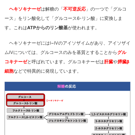
ヘキソキナーゼ
は解糖の
「
不可逆反応
」
の一つで
「グルコ
ース」をリン酸化して「グルコース6-リン酸」に変換しま
す。
これは
ATPからのリン酸基
が使われます。
ヘキソキナーゼにはⅠ~Ⅳのアイソザイムがあり、アイソザイ
ムⅣについては、グルコースのみを基質とすることから
グル
コキナーゼ
と呼ばれています。グルコキナーゼは
肝臓
や
膵臓β
細胞
などで特異的に発現しています。