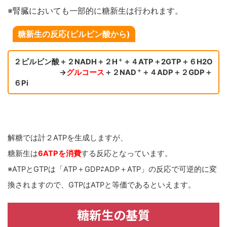
※腎臓においても一部的に糖新生は行われます。
糖新生の反応(ピルビン酸から)
＋
２ピルビン酸＋２NADH＋２H
＋４ATP＋2GTP＋６H2O
＋
→
グルコース
＋２NAD
＋４ADP＋２GDP＋
６Pi
解糖では計２ATPを生成しますが、
糖新生は
6ATPを消費
する反応となっています。
※ATPとGTPは「ATP＋GDP⇄ADP＋ATP」の反応で可逆的に変
換されますので、GTPはATPと等価であるといえます。
糖新生の基質