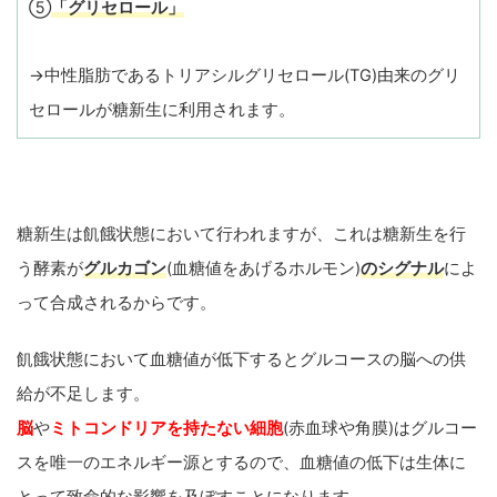
⑤
「グリセロール」
→中性脂肪であるトリアシルグリセロール(TG)由来のグリ
セロールが糖新生に利用されます。
糖新生は飢餓状態において行われますが、これは糖新生を行
う酵素が
グルカゴン
(血糖値をあげるホルモン)
のシグナル
によ
って合成されるからです。
飢餓状態において血糖値が低下するとグルコースの脳への供
給が不足します。
脳
や
ミトコンドリアを持たない細胞
(赤血球や角膜)はグルコー
スを唯一のエネルギー源とするので、血糖値の低下は生体に