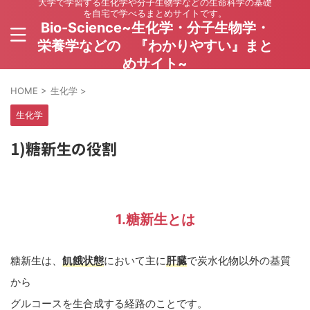
大学で学習する生化学や分子生物学などの生命科学の基礎
を自宅で学べるまとめサイトです。
Bio-Science~生化学・分子生物学・
栄養学などの 『わかりやすい』まと
めサイト~
HOME
>
生化学
>
生化学
1)糖新生の役割
1.糖新生とは
糖新生は、
飢餓状態
において主に
肝臓
で炭水化物以外の基質
から
グルコースを生合成する経路のことです。