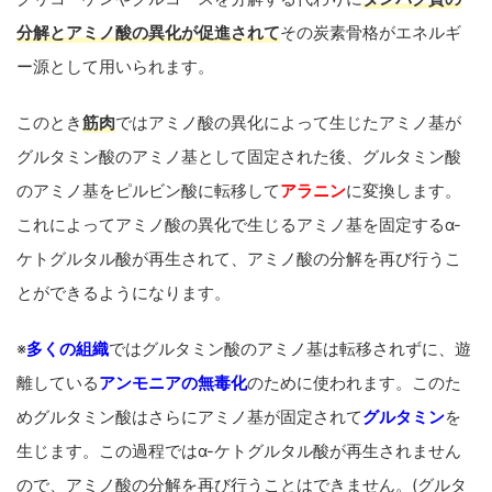
分解とアミノ酸の異化が促進されて
その炭素骨格がエネルギ
ー源として用いられます。
このとき
筋肉
ではアミノ酸の異化によって生じたアミノ基が
グルタミン酸のアミノ基として固定された後、グルタミン酸
のアミノ基をピルビン酸に転移して
アラニン
に変換します。
これによってアミノ酸の異化で生じるアミノ基を固定するα-
ケトグルタル酸が再生されて、アミノ酸の分解を再び行うこ
とができるようになります。
※
多くの組織
ではグルタミン酸のアミノ基は転移されずに、遊
離している
アンモニアの無毒化
のために使われます。このた
めグルタミン酸はさらにアミノ基が固定されて
グルタミン
を
生じます。この過程ではα-ケトグルタル酸が再生されません
ので、アミノ酸の分解を再び行うことはできません。(グルタ