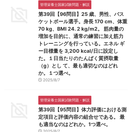
管理栄養士国家試験問題・解説
第39回【96問目】25 歳、男性、バス
ケットボール選手。身長 170 cm、体重
70 kg、BMI 24. 2 kg/m2。 筋肉量の
増加を目的に、通常の練習に加え筋力
トレーニングを行っている。エネル ギ
ー目標量を 3,200 kcal/日に設定し
た。１日当たりのたんぱく質摂取量
（g）とし て、最も適切なのはどれ
か。１つ選べ。
2025/8/7
管理栄養士国家試験問題・解説
第39回【95問目】体力評価における測
定項目と評価内容の組合せである。 最
も適当なのはどれか。1つ選べ。
2025/8/7