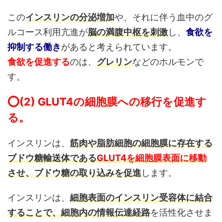
この
インスリンの分泌増加
や、それに伴う血中のグ
ルコース利用亢進が
脳の満腹中枢を刺激
し、
食欲を
抑制する働き
があると考えられています。
食欲を促進する
のは、
グレリン
などのホルモンで
す。
⭕️(2) GLUT4の細胞膜への移行を促進す
る。
インスリンは、
筋肉や脂肪細胞の細胞膜に存在する
ブドウ糖輸送体である
GLUT4を細胞膜表面に移動
させ、ブドウ糖の取り込みを促進
します。
インスリンは、
細胞表面のインスリン受容体に結合
することで、細胞内の情報伝達経路
を活性化させま