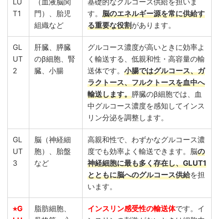
LU
（血液脳関
基礎的なグルコース供給を担いま
T1
門）、胎児
す。
脳のエネルギー源を常に供給す
組織など
る重要な役割
があります。
GL
肝臓、膵臓
グルコース濃度が高いときに効率よ
UT
のβ細胞、腎
く輸送する、低親和性・高容量の輸
2
臓、小腸
送体です。
小腸ではグルコース、ガ
ラクトース、フルクトースを血中へ
輸送します。
膵臓のβ細胞では、血
中グルコース濃度を感知してインス
リン分泌を調整します。
GL
脳（神経細
高親和性で、わずかなグルコース濃
UT
胞）、胎盤
度でも効率よく輸送できます。脳
の
3
など
神経細胞に最も多く存在し、GLUT1
とともに脳へのグルコース供給
を担
います。
⭐︎G
脂肪細胞、
インスリン感受性の輸送体
です。イ