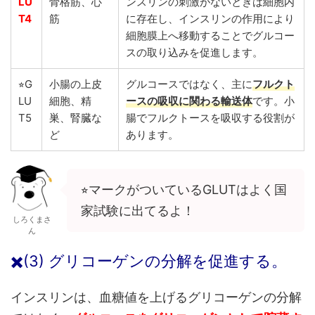
LU
骨格筋、心
ンスリンの刺激がないときは細胞内
T4
筋
に存在し、インスリンの作用により
細胞膜上へ移動することでグルコー
スの取り込みを促進します。
⭐︎G
小腸の上皮
グルコースではなく、主に
フルクト
LU
細胞、精
ースの吸収に関わる輸送体
です。小
T5
巣、腎臓な
腸でフルクトースを吸収する役割が
ど
あります。
⭐︎マークがついているGLUTはよく国
家試験に出てるよ！
しろくまさ
ん
✖️(3) グリコーゲンの分解を促進する。
インスリンは、血糖値を上げるグリコーゲンの分解