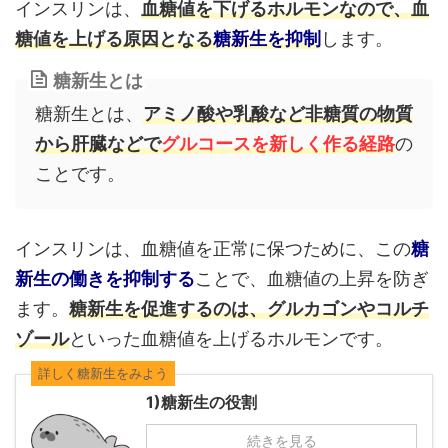
インスリンは、
血糖値を下げるホルモンなので、血
糖値を上げる原因となる
糖新生を抑制
します。
糖新生とは
糖新生とは、
アミノ酸や乳酸など非糖質の物質
から肝臓などで
グルコースを新しく作る経路
の
ことです。
インスリンは、血糖値を正常に保つために、この
糖
新生の働きを抑制する
ことで、血糖値の上昇を防ぎ
ます。
糖新生を促進するのは、グルカゴンやコルチ
ゾール
といった血糖値を上げるホルモンです。
詳しく糖新生をみよう
1)糖新生の役割
続きを見る