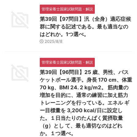
管理栄養士国家試験問題・解説
第39回【97問目】汎（全身）適応症候
群に関する記述である。最も適当なの
はどれか。1つ選べ。
2025/8/8
管理栄養士国家試験問題・解説
第39回【96問目】25 歳、男性、バス
ケットボール選手。身長 170 cm、体重
70 kg、BMI 24. 2 kg/m2。 筋肉量の
増加を目的に、通常の練習に加え筋力
トレーニングを行っている。エネル ギ
ー目標量を 3,200 kcal/日に設定し
た。１日当たりのたんぱく質摂取量
（g）とし て、最も適切なのはどれ
か。１つ選べ。