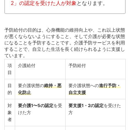
2」の認定を受けた人が対象
となります。
予防給付の目的は、心身機能の維持向上や、これ以上状態
が悪くならないようにすること、そして介護が必要な状態
になることを予防することです。介護予防サービスを利用
することで、自立した生活を長く続けられるように支援し
ています。
項
介護給付
予防給付
目
目
要介護状態の
維持・悪
要介護状態への
進行予防・
的
化防止
自立支援
対
要介護1〜5の認定
を受
要支援1・2の認定
を受けた
象
けた方
方
者