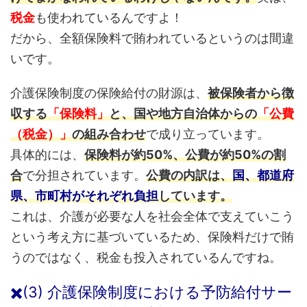
税金
も使われているんですよ！
だから、全額保険料で賄われているというのは間違
いです。
介護保険制度の保険給付の財源は、
被保険者から徴
収する
「保険料」
と、国や地方自治体からの
「公費
（税金）」
の組み合わせ
で成り立っています。
具体的には、
保険料が約50%、公費が約50%の割
合
で分担されています。
公費の内訳は、
国、都道府
県、市町村がそれぞれ負担
しています。
これは、介護が必要な人を社会全体で支えていこう
という考え方に基づいているため、保険料だけで賄
うのではなく、税金も投入されているんですね。
✖️(3) 介護保険制度における予防給付サー