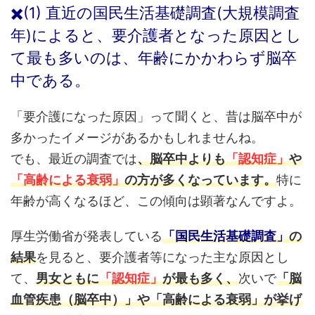
✖️(1) 直近の国民生活基礎調査(大規模調査
年)によると、要介護者となった原因とし
て最も多いのは、年齢にかかわらず脳卒
中である。
「要介護になった原因」って聞くと、昔は脳卒中が
多かったイメージがあるかもしれませんね。
でも、最近の調査では
、脳卒中よりも
「認知症
」
や
「高齢による衰弱」
の方が多くなっています。
特に
年齢が高くなるほど、この傾向は顕著なんですよ。
厚生労働省が発表している
「国民生活基礎調査」
の
結果
を見ると、要介護者等になった主な原因とし
て、
男女ともに
「認知症」
が最も多く、
次いで
「脳
血管疾患（脳卒中）」や「高齢による衰弱」が挙げ